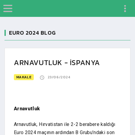
EURO 2024 BLOG
ARNAVUTLUK - İSPANYA
MAKALE
23/06/2024
Arnavutluk
Arnavutluk, Hırvatistan ile 2-2 berabere kaldığı
Euro 2024 maçının ardından B Grubu’ndaki son